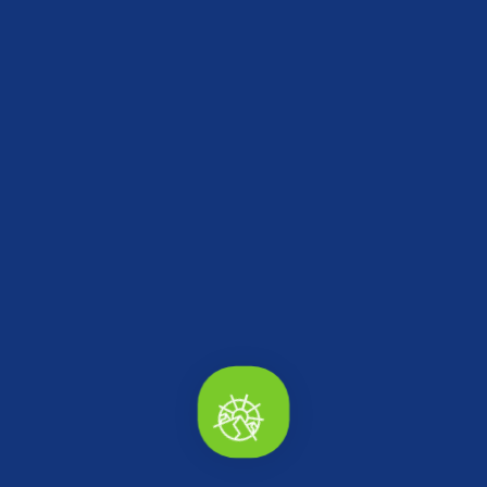
kullandı.
Düzce’ye Gelsene Projesi’nin yanı sıra Düzce’den Alsana
ismiyle Düzce’nin Coğrafi İşaretli Ürünleri ve yerel
kooperatiflerin ürünlerinin detaylı tanıtımları ile tedarik
edilebilecek kolay erişim bilgilerinin yer aldığı Düzce’den
Alsana projesini de hayata geçirdiklerini belirten Düzce TSO
Yönetim Kurulu Başkanı Erdoğan Bıyık, “Coğrafi İşaretli
ürünlerimiz, bu ürünlerimizi üreten yerel üreticilerimiz, özellikle
kadın üreticilerimiz ve yerel kooperatiflerimizin ürünlerini tek
elden, profesyonel şekilde tanıtmak amacıyla projeyi
geliştirdiklerini çok kıymetli geri dönüşler aldık” dedi.
Düzce TSO Yönetim Kurulu Başkanı Erdoğan Bıyık, Radyo
TRT Haber Kültür Yolu Programı Sunucusu Cansın Güven ve
Radyo TRT Haber çalışanları özelinde tüm vatandaşlarımızı