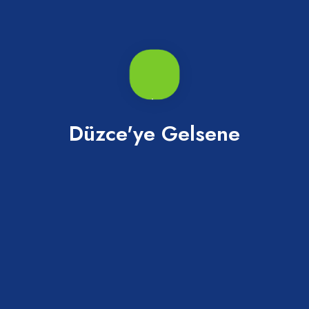
Koyu Zemin Logo.png
Açık Zemin Logo.png
Açık Zemin Logo.svg
Düzce'ye Gelsene
Logomark Mavi.png
Logomark Yeşil.png
Paylaş