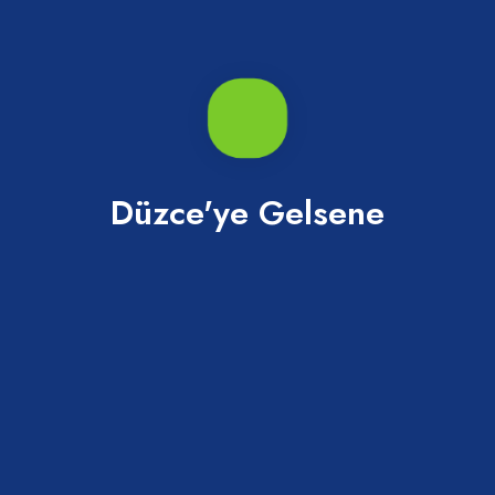
Sinemalar &
Somut
Tarihi Yerler
Tiyatrolar
Olmayan
Kültürel
Miras
Zanaat ve Halk
Turizm Eğitim Kurumları
Sanatları
Düzce'ye Gelsene
Zanaat ve Halk Sanatları