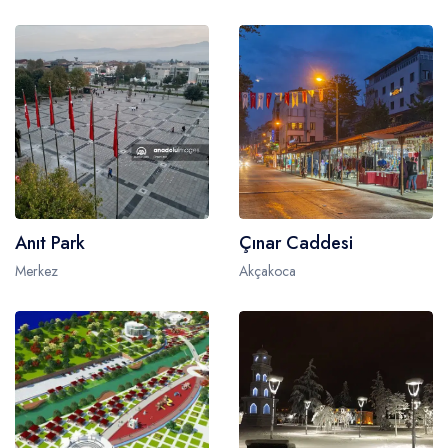
Anıt Park
Çınar Caddesi
Merkez
Akçakoca