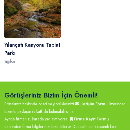
Yılançatı Kanyonu Tabiat
Parkı
Yığılca
Görüşleriniz Bizim İçin Önemli!
Portalımız hakkında öneri ve görüşlerinizi
İletişim Formu
üzerinden
bizimle paylaşarak katkıda bulunabilirsiniz.
Ayrıca firmanız, burada yer almıyorsa,
Firma Kayıt Formu
üzerinden firma bilgilerinizi bize ileterek Düzce'mizin kapsamlı kent