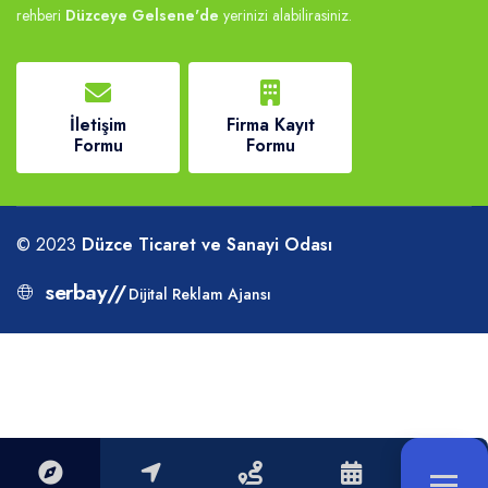
rehberi
Düzceye Gelsene'de
yerinizi alabilirasiniz.
İletişim
Firma Kayıt
Formu
Formu
© 2023
Düzce Ticaret ve Sanayi Odası
serbay
//
Dijital Reklam Ajansı
Sosyal Medyada Takip Et