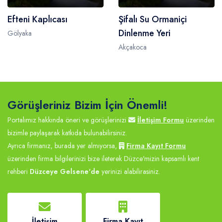
Efteni Kaplıcası
Şifalı Su Ormaniçi
Dinlenme Yeri
Gölyaka
Akçakoca
Görüşleriniz Bizim İçin Önemli!
Portalımız hakkında öneri ve görüşlerinizi
İletişim Formu
üzerinden
bizimle paylaşarak katkıda bulunabilirsiniz.
Ayrıca firmanız, burada yer almıyorsa,
Firma Kayıt Formu
üzerinden firma bilgilerinizi bize ileterek Düzce'mizin kapsamlı kent
rehberi
Düzceye Gelsene'de
yerinizi alabilirasiniz.
İletişim
Firma Kayıt