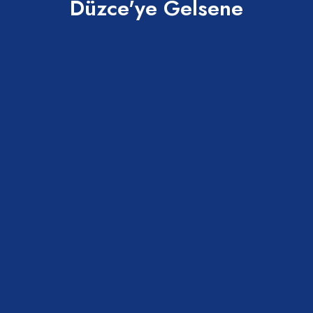
Düzce'ye Gelsene
Çul Dokuma
Efteni Gölü Efsaneleri -
Düzce
Merkez
Merkez