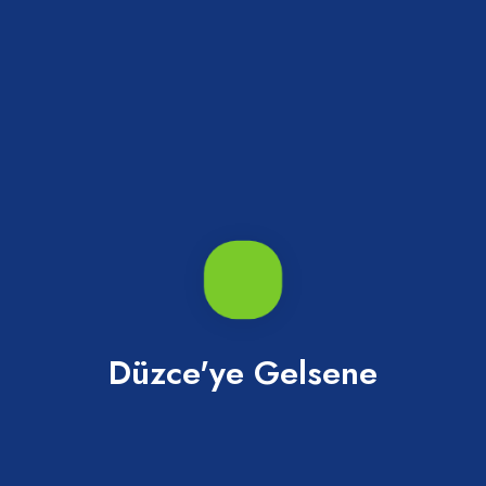
Tiyatrolar
Olmayan
Kültürel
Miras
Zanaat ve Halk
Turizm Eğitim Kurumları
Sanatları
Müzeler
Zamanda yolculuk yapmak için Düzce'ye kulak verin.
Düzce'ye Gelsene