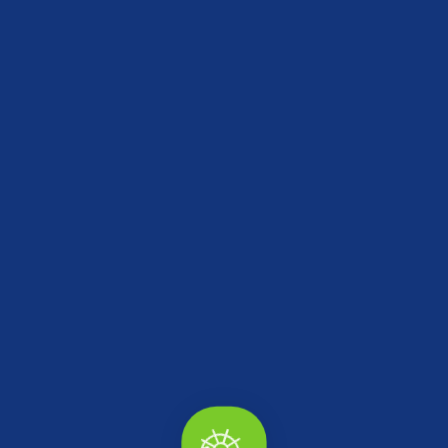
Yapılan açılış konuşmalarının ardından çalışma grupları
oluşturuldu. 5 Masada oluşan çalışma grupları, hem Batı
Karadeniz Turizm Birliği’ne nasıl katkı sağlanabileceği hem de
bölge turizminde ortak atılabilecek adımlarla alakalı fikir alış
verişi yapıldı.
Paylaş
Haberler