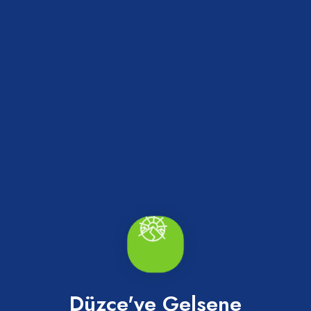
Saklıkent Şelalesi
Yığılca
Düzce'ye Gelsene