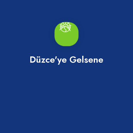
Düzce'ye Gelsene
Değirmenağzı 15 Temmuz Şehitler Parkı
Akçakoca