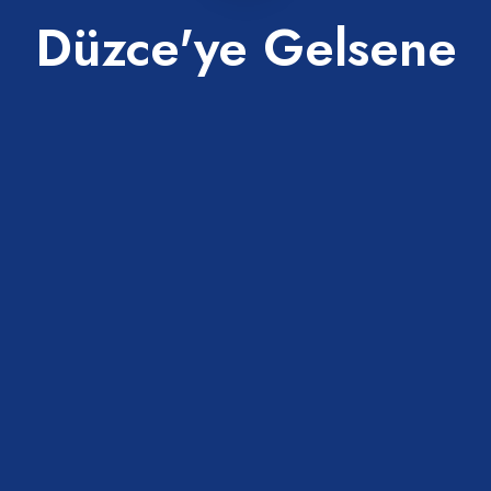
Düzce'ye Gelsene
ında keşfedebileceğin yerler.