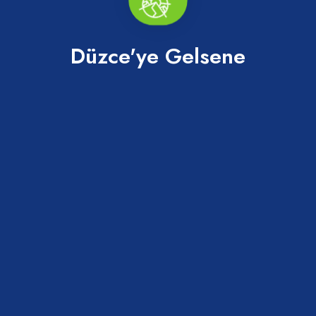
Daha Fazlasını Keşfet
Düzce'ye Gelsene
Tümü
Keşfedilecek daha çok yer var...