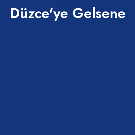
Düzce'ye Gelsene
nlarında keşfedebileceğin yerler.