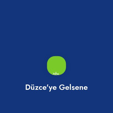
Akçakoca İlçe Halk Kütüphanesi
Akçakoca
Düzce'ye Gelsene