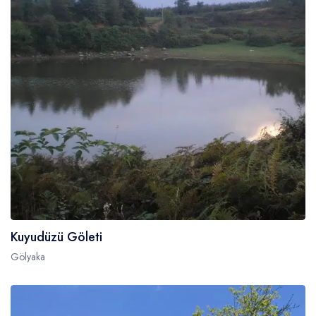
Kuyudüzü Göleti
Gölyaka