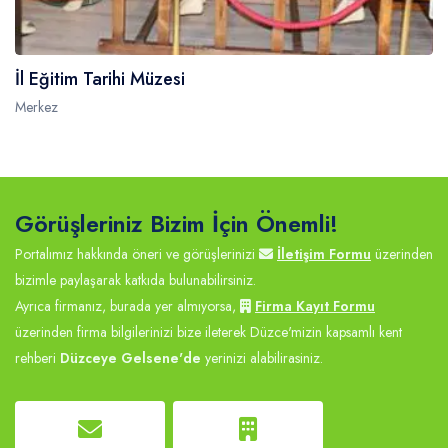
İl Eğitim Tarihi Müzesi
Merkez
Görüşleriniz Bizim İçin Önemli!
Portalımız hakkında öneri ve görüşlerinizi
İletişim Formu
üzerinden
bizimle paylaşarak katkıda bulunabilirsiniz.
Ayrıca firmanız, burada yer almıyorsa,
Firma Kayıt Formu
üzerinden firma bilgilerinizi bize ileterek Düzce'mizin kapsamlı kent
rehberi
Düzceye Gelsene'de
yerinizi alabilirasiniz.