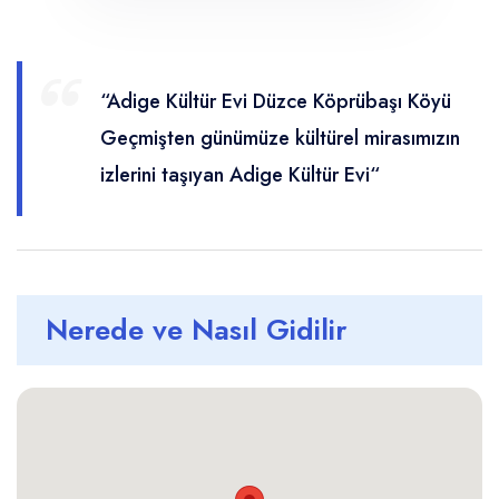
Mağaralar
Yerel Üreticiler
Kütüphaneler
Yerel Ulaşım Firmaları
Yayla Turizmi
Faydalı Linkler
Macera Sporları
Coğrafi İşaretli Ürünler
Turizm Eğitim Kurumları
Kamp Alanları
Etkinlikler
Sinemalar & Tiyatrolar
“Adige Kültür Evi Düzce Köprübaşı Köyü
Geçmişten günümüze kültürel mirasımızın
Tarihi Yerler
izlerini taşıyan Adige Kültür Evi“
Şehrin Simgesel Eserleri
Nerede ve Nasıl Gidilir