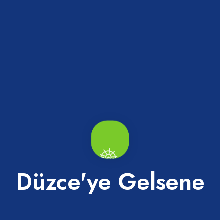
lı Camii
Mehmet Akif Bey Köşkü
ca
Akçakoca
Düzce'ye Gelsene