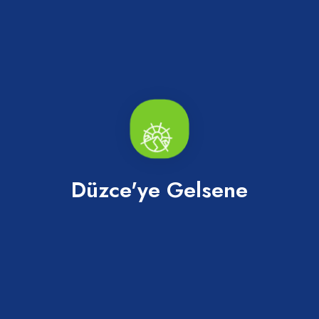
Tümü
Keşfedilecek daha çok yer var...
Düzce'ye Gelsene