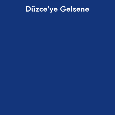
Düzce'ye Gelsene
Abaza Tatlısı
Merkez