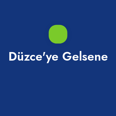
ımıyla el değdirmeden bol soğuk su ile iyice durulanır. Bir
ardağı su birlikte kaynatılır. Kaynayan suya önceden
etler, tuz ve karabiber eklenerek kaynatılır. Daha sonra
5 dakika suyunu çekene kadar pişirilir. Ateşten alınan pilav bir
tırılarak 30 dakika demlenmeye alınır. Demlenme işlemi
Düzce'ye Gelsene
 sofra bezine sarılarak servise kadar yumuşak kalması
üne yufkalar veya ince lavaş serilerek servis edilir.
 Pirincinin tarihi 1800’lü yıllara dayanmaktadır. Yöreye özgü
arak adlandırılan Konuralp Pirinci zamanının vazgeçilmez
e kadar sürdürmüştür.