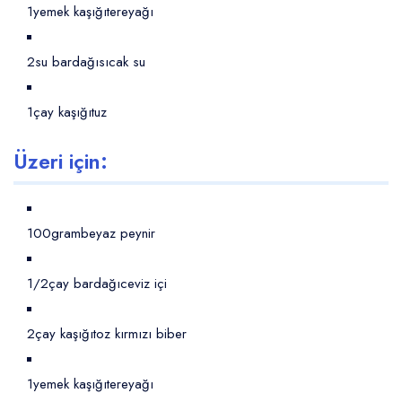
1yemek kaşığı
tereyağı
2su bardağı
sıcak su
1çay kaşığı
tuz
Üzeri için:
100gram
beyaz peynir
1/2çay bardağı
ceviz içi
2çay kaşığı
toz kırmızı biber
1yemek kaşığı
tereyağı