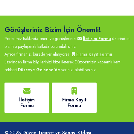
Görüşleriniz Bizim İçin Önemli!
Portalımız hakkında öneri ve görüşlerinizi
İletişim Formu
üzerinden
bizimle paylaşarak katkıda bulunabilirsiniz.
Ayrıca firmanız, burada yer almıyorsa,
Firma Kayıt Formu
üzerinden firma bilgilerinizi bize ileterek Düzce'mizin kapsamlı kent
rehberi
Düzceye Gelsene'de
yerinizi alabilirasiniz.
İletişim
Firma Kayıt
Formu
Formu
© 2023
Düzce Ticaret ve Sanayi Odası