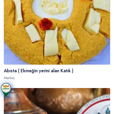
Abısta ( Ekmeğin yerini alan Katık )
Merkez