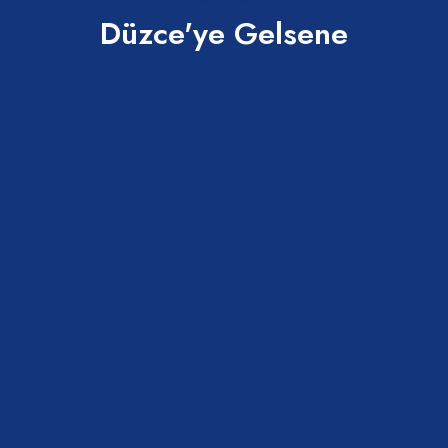
Düzce'ye Gelsene
Abaza Tatlısı
Merkez