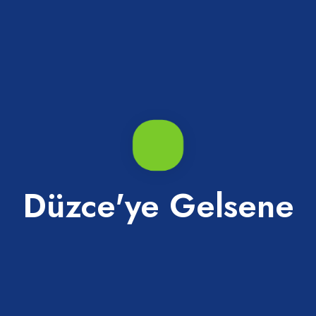
amaya başlayınca çıkarılır ve sıkılarak yoğurtlu şekere ilave
Düzce'ye Gelsene