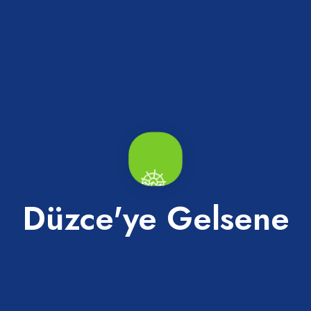
mız bir fuar var. İlk defa buradaki turizm işletmecilerini fuara götü
 buluşmalarını sağladık. Çünkü o acenteler Düzce’ye turist getirece
genelleştirmeye uğraşıyoruz. Orman Müdürlüğü ile görüştük, Turizm
ıyoruz. Düzce’de turizm yatırımlarını çoğaltmaya ve bu gelecek yat
eye çalışıyoruz. Turizm ofisinde turizm mezunu, bu işin içinden gelm
rı kontrol ediyor. Akçakoca için 2 ünlümüze video yaptırdık. Akçak
geldiyse, bunu bir kazanç olarak görüyoruz. Akdeniz’de ekonomik 
oca’daki işletmeler de bizim üyemiz. Bu memlekete katkı sağlayan ins
Düzce'ye Gelsene
likte çalışıyoruz”
koca TSO ile birlikte çalıştığını sözlerine ekleyen Bıyık, “Akçakoca
a TSO Başkanımız ile hep görüşüyoruz. Onun benim ofisim diye bir
eraber yaptığımız bir ofis. Turizm ofisi Akçakoca TSO’nun da ofisi
erisinde çalışıyoruz” açıklamalarında bulundu.