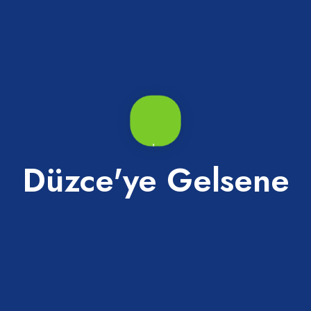
ayi Odası’nın 5 yıldızlı otel projelerinin olduğuna dikkat çeken B
 arıyor, işçilerimiz yok. Bu hızlı göçe sebep olur. Şuanda ki Organiz
 Peki, bundan sonra ne yapacağız? Bundan sonra dedik ki arkadaş
liği olan İstanbul-Ankara arasında muhteşem bir lokasyona sahip şe
30 dakika. Ne yapalım? Turizme önem verelim. Tesiste kesinlikle ş
 şu; yarın turist olacak değil, bu nedenle ilmek ilmek örüyoruz. B
z. Beş yıldızlı otel projeleri var, onlarla görüşüp imkân ve yol açm
Düzce'ye Gelsene
Fuarı'na ilk kez TSO öncülüğünde geniş katılım sağlanması dolayıs
lmak üzere tüm katılımcılara teşekkür ederek, 'Düzce'de güç birliğ
tık. Bizim amacımız yönetim olarak Düzce'ye, Düzce sanayisine ka
turuyoruz. Farklı amacı olan varsa koltuktan kalksın." dedi