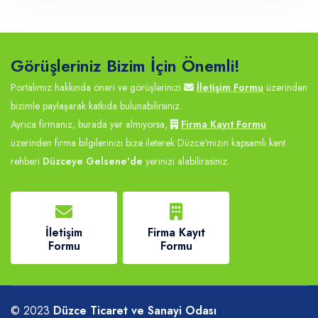
Görüşleriniz Bizim İçin Önemli!
Portalımız hakkında öneri ve görüşlerinizi
İletişim Formu
üzerinden
bizimle paylaşarak katkıda bulunabilirsiniz.
Ayrıca firmanız, burada yer almıyorsa,
Firma Kayıt Formu
üzerinden firma bilgilerinizi bize ileterek Düzce'mizin kapsamlı kent
rehberi
Düzceye Gelsene'de
yerinizi alabilirasiniz.
İletişim
Firma Kayıt
Formu
Formu
© 2023
Düzce Ticaret ve Sanayi Odası