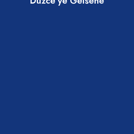
Düzce'ye Gelsene
AKÇAKOCA BELEDİYESİ YAZ KONSERLERİ
BAŞLIYOR
20 Temmuz 2026