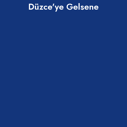
Düzce'ye Gelsene
AKÇAKOCA BELEDİYESİ YAZ KONSERLERİ
BAŞLIYOR
20 Temmuz 2026