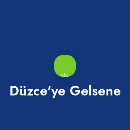
iye Cami
Büyük (Yeni) Camii
Merkez
Düzce'ye Gelsene