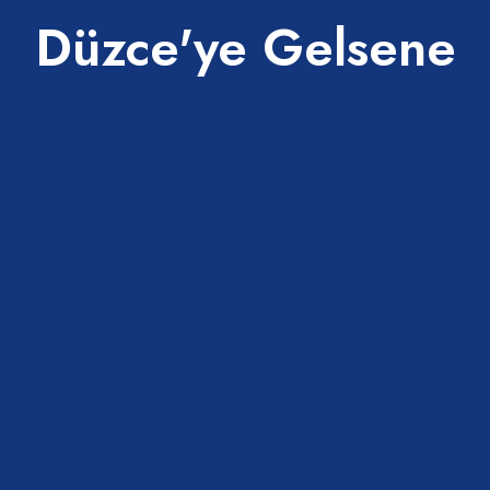
Düzce'ye Gelsene
ü Osman Cami
Millet Bahçesi
Merkez