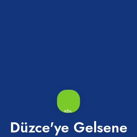
erler.
i Orhangazi Halk Eğitim
Liman
zi
Akçakoca
Düzce'ye Gelsene
ca