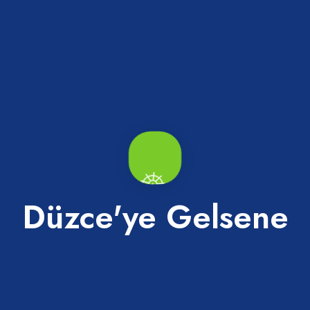
Yıl Çeşmesi
Düzce Krempark Cinema P
Merkez
Düzce'ye Gelsene