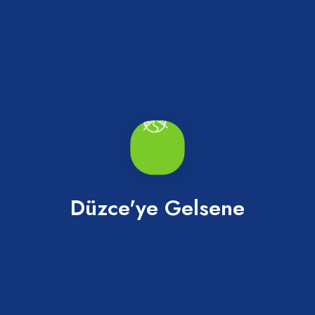
Değirmenağzı Plajı
Akçakoca
Düzce'ye Gelsene