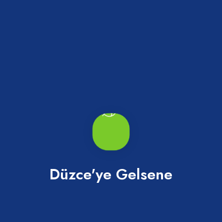
Değirmenağzı Plajı
Akçakoca
Düzce'ye Gelsene