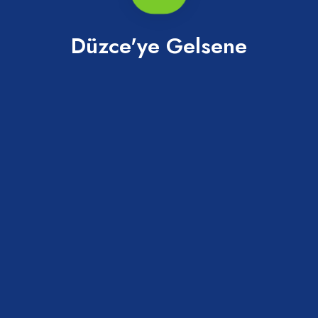
Düzce'ye Gelsene
Ayazlı Plajı
Akçakoca