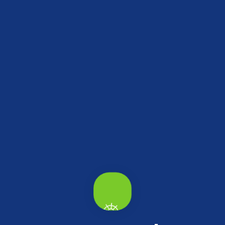
edebileceğin yerler.
t Akif Bey Köşkü
Akçakoca Osman Gülen
Gençlik Parkı
ca