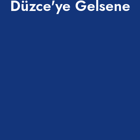
Düzce'ye Gelsene
Akçakoca
oca Merkez Camii
AKÇAKOCA TURİZM VE
TANITMA DERNEĞİ
ca
Akçakoca