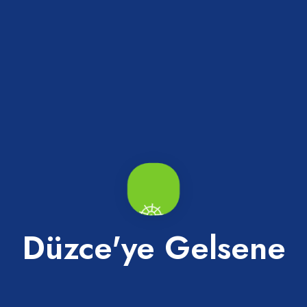
ık Plajı
Çuhallı Plajı
ca
Akçakoca
Düzce'ye Gelsene