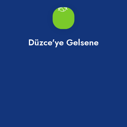
Düzce'ye Gelsene
Gürcü Osman Cami
Merkez