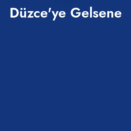
Düzce'ye Gelsene
öy Mesire Alanı
Eş Şeyh Aliyyü-l Müslahidd
Hazretleri, Oğulları ve Tor
Türbeleri
Çilimli