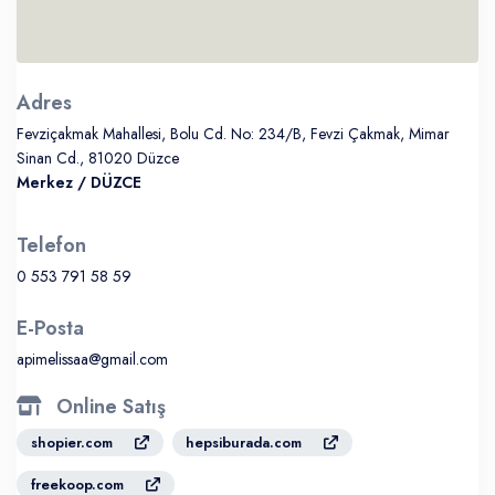
Adres
Fevziçakmak Mahallesi, Bolu Cd. No: 234/B, Fevzi Çakmak, Mimar
Sinan Cd., 81020 Düzce
Merkez
/ DÜZCE
Telefon
0 553 791 58 59
E-Posta
apimelissaa@gmail.com
Online Satış
shopier.com
hepsiburada.com
freekoop.com