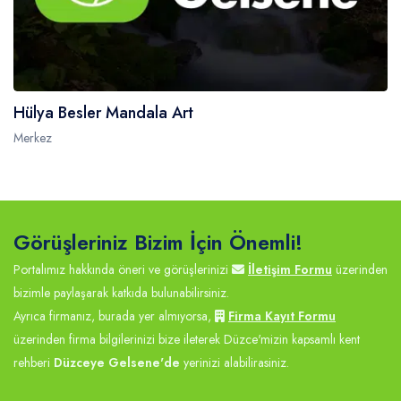
Hülya Besler Mandala Art
Merkez
Görüşleriniz Bizim İçin Önemli!
Portalımız hakkında öneri ve görüşlerinizi
İletişim Formu
üzerinden
bizimle paylaşarak katkıda bulunabilirsiniz.
Ayrıca firmanız, burada yer almıyorsa,
Firma Kayıt Formu
üzerinden firma bilgilerinizi bize ileterek Düzce'mizin kapsamlı kent
rehberi
Düzceye Gelsene'de
yerinizi alabilirasiniz.