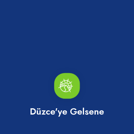
8 Fotoğrafı Gör
1
Efteni Gölü
Düzce'ye Gelsene
İncele
Konuma Git