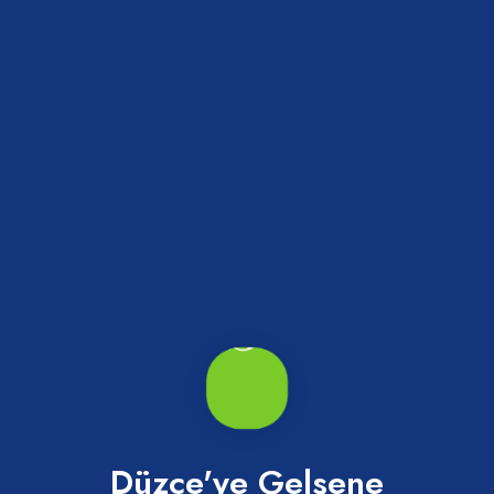
Harmankaya Şelalesi
Cumayeri
Düzce'ye Gelsene