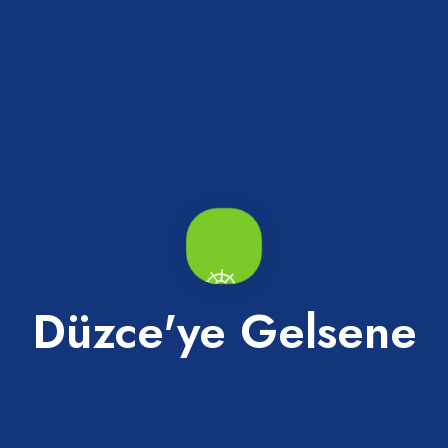
 Üniversitesi Cumhuriyet
Düzce Üniversite Kütüphan
rans Salonu
Merkez
p
Düzce'ye Gelsene