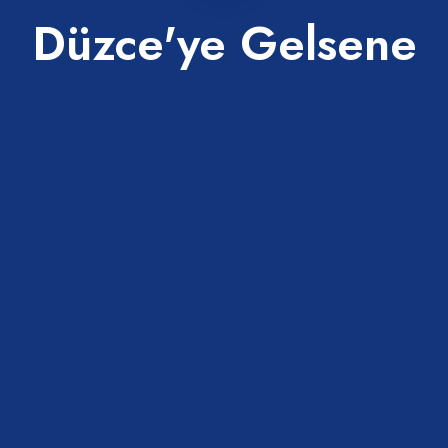
Düzce'ye Gelsene
 yerler.
 Gazi Cuma Camii
Kaynaşlı Gırgın Çayırı Mes
ökek Köyü
Piknik Alanı