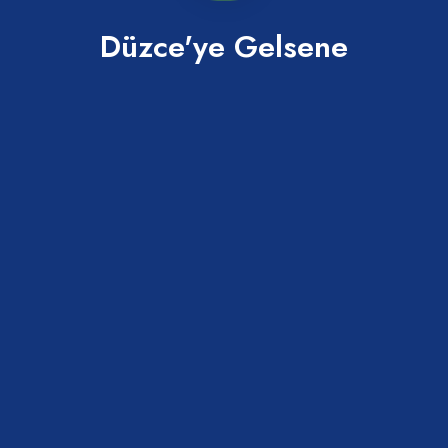
Mehmet Akif Bey Köşkü
Düzce'ye Gelsene
Akçakoca