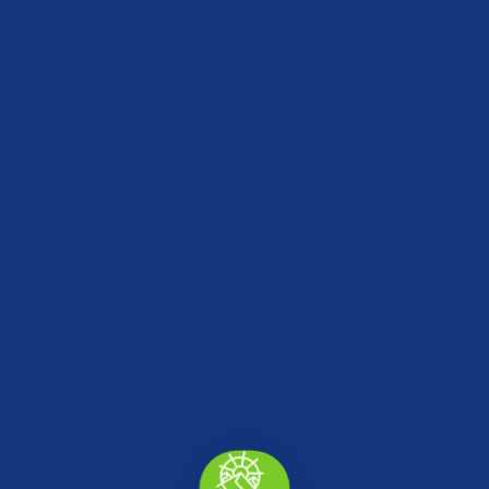
Düzce 15 Temmuz Şehitler Parkı
Merkez