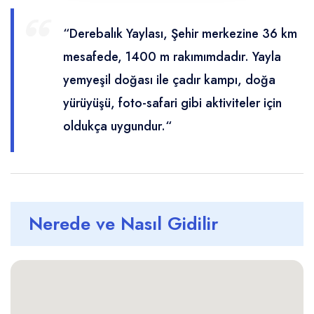
Mağaralar
Yerel Üreticiler
Kütüphaneler
Yerel Ulaşım Firmaları
Yayla Turizmi
Faydalı Linkler
“Derebalık Yaylası, Şehir merkezine 36 km
Macera Sporları
Coğrafi İşaretli Ürünler
Turizm Eğitim Kurumları
Kamp Alanları
Etkinlikler
mesafede, 1400 m rakımımdadır. Yayla
Sinemalar & Tiyatrolar
yemyeşil doğası ile çadır kampı, doğa
Tarihi Yerler
yürüyüşü, foto-safari gibi aktiviteler için
Şehrin Simgesel Eserleri
oldukça uygundur.“
Nerede ve Nasıl Gidilir