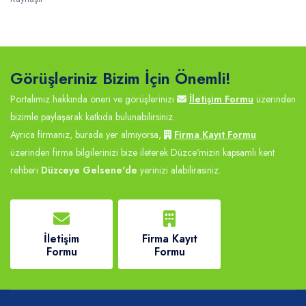
Görüşleriniz Bizim İçin Önemli!
Portalımız hakkında öneri ve görüşlerinizi
İletişim Formu
üzerinden
bizimle paylaşarak katkıda bulunabilirsiniz.
Ayrıca firmanız, burada yer almıyorsa,
Firma Kayıt Formu
üzerinden firma bilgilerinizi bize ileterek Düzce'mizin kapsamlı kent
rehberi
Düzceye Gelsene'de
yerinizi alabilirasiniz.
İletişim
Firma Kayıt
Formu
Formu