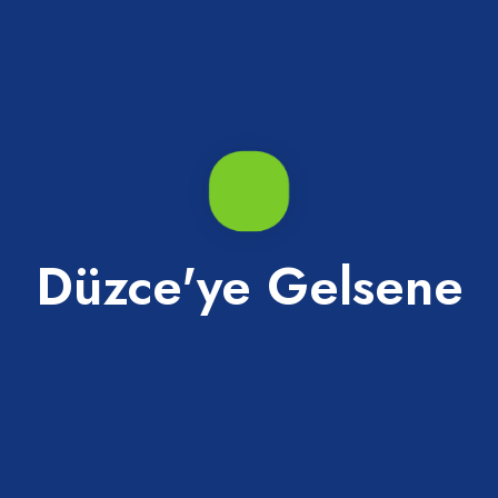
ekleyip 2-3 dakika daha kaynatıp kavanozlamaya geçebilirsiniz.
kapaklarını sıkın. Ters çevirip 1 gece öylece bekletiniz.
Düzce'ye Gelsene