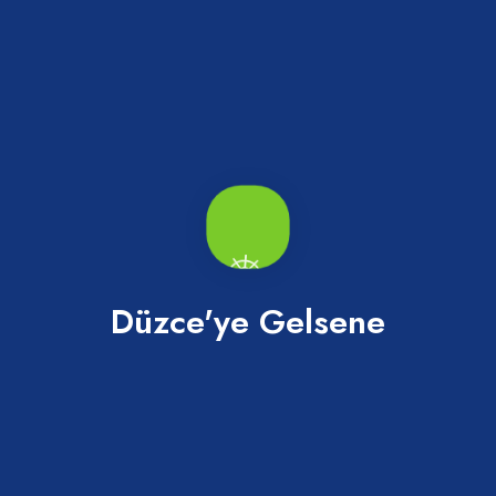
Abaza Turşusu Acılı
Merkez
Düzce'ye Gelsene