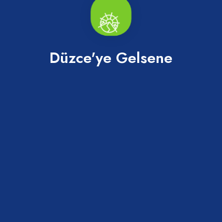
Düzce'ye Gelsene
5 Günde Düzce’yi Keşfet