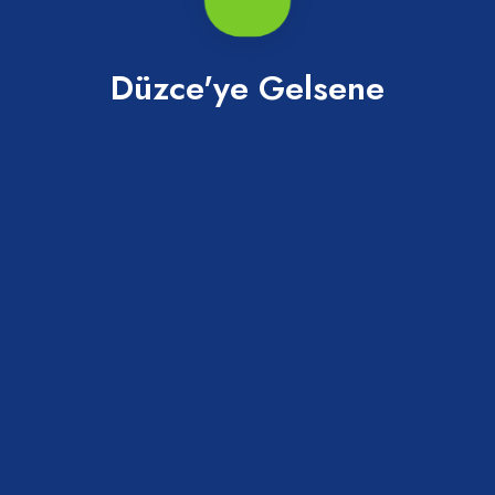
Düzce'ye Gelsene
DÜZCE TURİZM DANIŞMA OFİSİ
Merkez